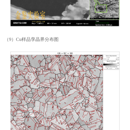
（9）Cu样品孪晶界分布图