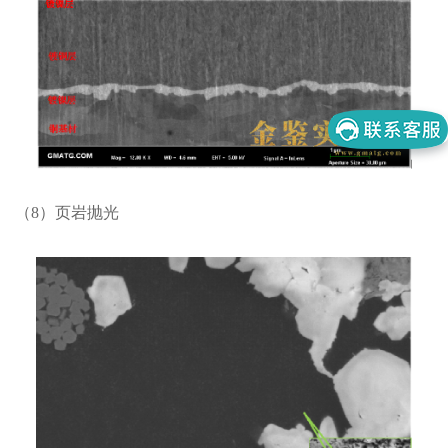
（8）页岩抛光