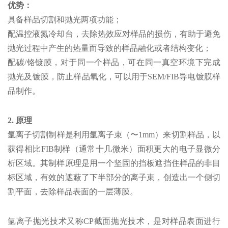
优势：
具备样品切割和抛光两项功能；
配温控液氮冷却台，去除热效应对样品的损伤，有助于避免
抛光过程中产生的热量而导致的样品融化或者结构变化；
配碳/铬镀膜，对于同一个样品，可在同一真空环境下完成
抛光及镀膜，防止样品氧化，可以用于SEM/FIB导电镀膜样
品制作。
2. 原理
氩离子切割制样是利用氩离子束（〜1mm）来切割样品，以
获得相比FIB制样（通常十几微米）面积更大的电子显微分
析区域。其制样原理是用一个坚固的挡板遮挡住样品的非目
标区域，有效的遮蔽了下半部分的离子束，创造出一个侧切
割平面，去除样品表面的一层薄膜。
氩离子抛光技术又称CP截面抛光技术，是对样品表面进行