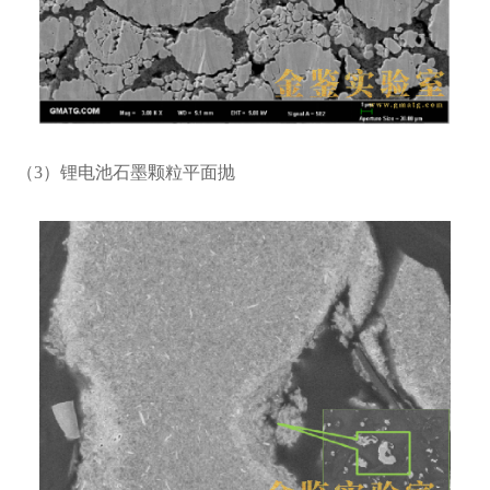
（3）锂电池石墨颗粒平面抛