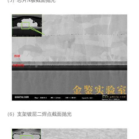
（5）芯片N极截面抛光
（6）支架镀层二焊点截面抛光