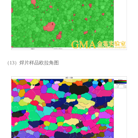
（13）焊片样品欧拉角图