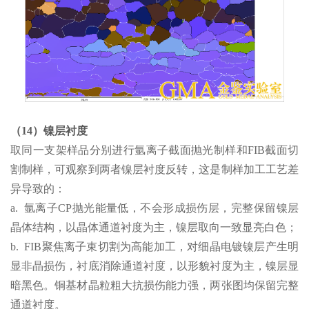
（14）镍层衬度
取同一支架样品分别进行氩离子截面抛光制样和FIB截面切
割制样，可观察到两者镍层衬度反转，这是制样加工工艺差
异导致的：
a. 氩离子CP抛光能量低，不会形成损伤层，完整保留镍层
晶体结构，以晶体通道衬度为主，镍层取向一致显亮白色；
b. FIB聚焦离子束切割为高能加工，对细晶电镀镍层产生明
显非晶损伤，衬底消除通道衬度，以形貌衬度为主，镍层显
暗黑色。铜基材晶粒粗大抗损伤能力强，两张图均保留完整
通道衬度。