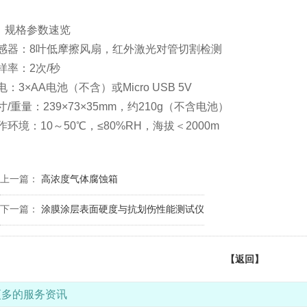
、规格参数速览
感器：8叶低摩擦风扇，红外激光对管切割检测
样率：2次/秒
：3×AA电池（不含）或Micro USB 5V
/重量：239×73×35mm，约210g（不含电池）
作环境：10～50℃，≤80%RH，海拔＜2000m
上一篇：
高浓度气体腐蚀箱
下一篇：
涂膜涂层表面硬度与抗划伤性能测试仪
【返回】
更多的服务资讯