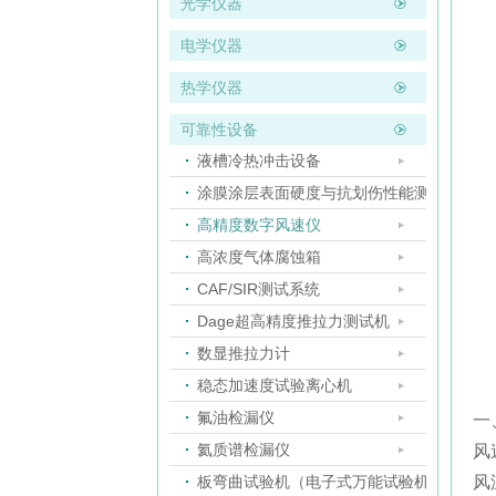
光学仪器
电学仪器
热学仪器
可靠性设备
液槽冷热冲击设备
涂膜涂层表面硬度与抗划伤性能测试仪
高精度数字风速仪
高浓度气体腐蚀箱
CAF/SIR测试系统
Dage超高精度推拉力测试机
数显推拉力计
稳态加速度试验离心机
氟油检漏仪
一
氦质谱检漏仪
风速
板弯曲试验机（电子式万能试验机）
风