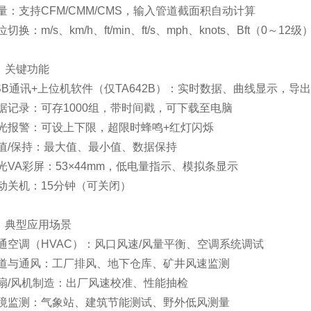
量：支持CFM/CMM/CMS，输入管道截面积自动计算
切换：m/s、km/h、ft/min、ft/s、mph、knots、Bft（0～12级
、关键功能
SB通讯+上位机软件（仅TA642B）：实时数据、曲线显示，导出
据记录：可存1000组，带时间戳，可下载至电脑
光报警：可设上下限，超限时蜂鸣+红灯闪烁
值/保持：最大值、最小值、数据保持
光VA彩屏：53×44mm，低电量指示、模拟条显示
动关机：15分钟（可关闭）
、典型应用场景
通空调（HVAC）：风口风速/风量平衡、空调系统调试
道与通风：工厂排风、地下仓库、矿井风速监测
扇/风机制造：出厂风速校准、性能抽检
境监测：气象站、建筑节能测试、野外低风测量