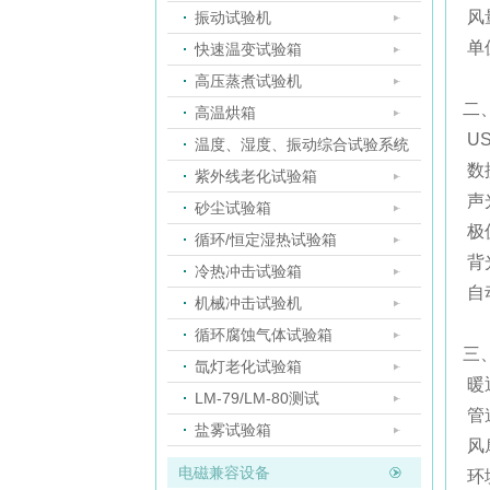
风
振动试验机
单位
快速温变试验箱
高压蒸煮试验机
二
高温烘箱
U
温度、湿度、振动综合试验系统
数
紫外线老化试验箱
声
砂尘试验箱
极
循环/恒定湿热试验箱
背
冷热冲击试验箱
自
机械冲击试验机
循环腐蚀气体试验箱
三
氙灯老化试验箱
暖
LM-79/LM-80测试
管
盐雾试验箱
风
电磁兼容设备
环