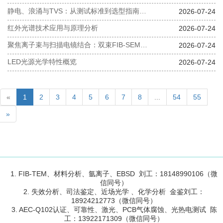
静电、浪涌与TVS：从测试标准到选型指南，一篇搞定电路防护
2026-07-24
红外光谱技术应用与原理分析
2026-07-24
聚焦离子束与扫描电镜结合：双束FIB-SEM切片应用
2026-07-24
LED光源光学特性概览
2026-07-24
«
1
2
3
4
5
6
7
8
...
54
55
»
1. FIB-TEM、材料分析、氩离子、EBSD 刘工：18148990106（微
信同号）
2. 失效分析、司法鉴定、近场光学 、化学分析 金鉴刘工：
18924212773（微信同号）
3. AEC-Q102认证、可靠性、激光、PCB气体腐蚀、光热电测试 陈
工：13922171309（微信同号）