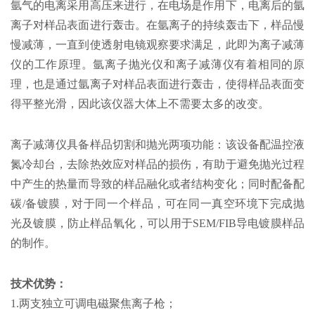
氩气的电离采用高压来进行，在电场是作用下，电离后的氩
离子对样品表面进行轰击。在氩离子的持续轰击下，样品慢
慢减薄，一直到使透射电镜观察要求满足，此即为离子减薄
仪的工作原理。氩离子抛光仪和离子减薄仪有着相同的原
理，也是通过氩离子对样品表面进行轰击，使得样品表面变
得平整光滑，因此该仪器大体上不需要太多的改变。
离子减薄仪具备样品切割和抛光两项功能：该设备配温控液
氮冷却台，去除热效应对样品的损伤，有助于避免抛光过程
中产生的热量而导致的样品融化或者结构变化；同时配备配
碳/备镀膜，对于同一个样品，可在同一真空环境下完成抛
光及镀膜，防止样品氧化，可以用于SEM/FIB导电镀膜样品
的制作。
技术优势：
1.两支独立可调电磁聚焦离子枪；