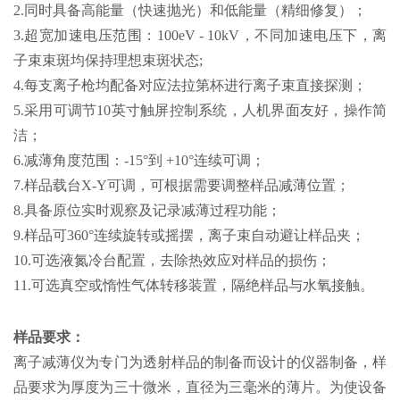
2.同时具备高能量（快速抛光）和低能量（精细修复）；
3.超宽加速电压范围：100eV - 10kV，不同加速电压下，离
子束束斑均保持理想束斑状态;
4.每支离子枪均配备对应法拉第杯进行离子束直接探测；
5.采用可调节10英寸触屏控制系统，人机界面友好，操作简
洁；
6.减薄角度范围：-15°到 +10°连续可调；
7.样品载台X-Y可调，可根据需要调整样品减薄位置；
8.具备原位实时观察及记录减薄过程功能；
9.样品可360°连续旋转或摇摆，离子束自动避让样品夹；
10.可选液氮冷台配置，去除热效应对样品的损伤；
11.可选真空或惰性气体转移装置，隔绝样品与水氧接触。
样品要求：
离子减薄仪为专门为透射样品的制备而设计的仪器制备，样
品要求为厚度为三十微米，直径为三毫米的薄片。为使设备