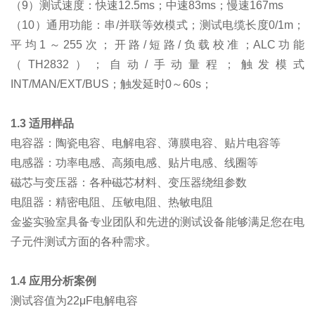
（9）测试速度：快速12.5ms；中速83ms；慢速167ms
（10）通用功能：串/并联等效模式；测试电缆长度0/1m；
平均1～255次；开路/短路/负载校准；ALC功能
（TH2832）；自动/手动量程；触发模式
INT/MAN/EXT/BUS；触发延时0～60s；
1.3 适用样品
电容器：陶瓷电容、电解电容、薄膜电容、贴片电容等
电感器：功率电感、高频电感、贴片电感、线圈等
磁芯与变压器：各种磁芯材料、变压器绕组参数
电阻器：精密电阻、压敏电阻、热敏电阻
金鉴实验室具备专业团队和先进的测试设备能够满足您在电
子元件测试方面的各种需求。
1.4 应用分析案例
测试容值为22μF电解电容