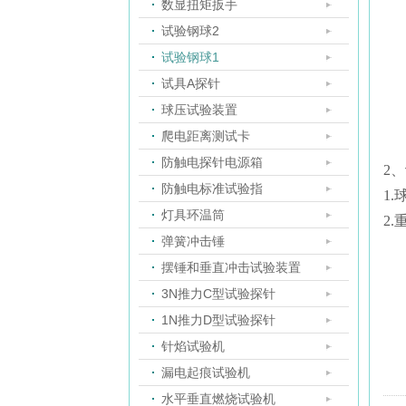
数显扭矩扳手
试验钢球2
试验钢球1
试具A探针
球压试验装置
爬电距离测试卡
防触电探针电源箱
2
防触电标准试验指
1.
灯具环温筒
2.
弹簧冲击锤
摆锤和垂直冲击试验装置
3N推力C型试验探针
1N推力D型试验探针
针焰试验机
漏电起痕试验机
水平垂直燃烧试验机