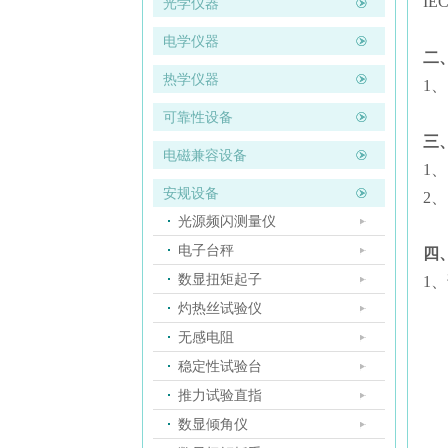
IEC
光学仪器
电学仪器
二
热学仪器
1
可靠性设备
三
电磁兼容设备
1
安规设备
2
光源频闪测量仪
电子台秤
四
数显扭矩起子
1、
灼热丝试验仪
无感电阻
稳定性试验台
推力试验直指
数显倾角仪