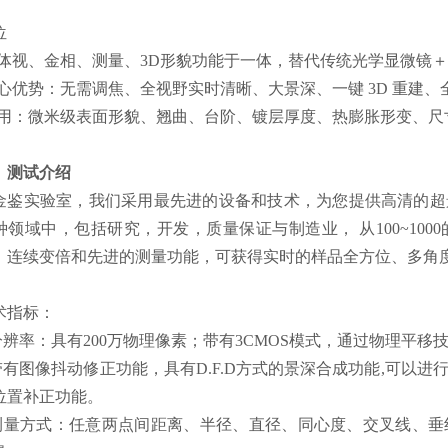
位
集体视、金相、测量、3D形貌功能于一体，替代传统光学显微镜
核心优势：无需调焦、全视野实时清晰、大景深、一键 3D 重建
适用：微米级表面形貌、翘曲、台阶、镀层厚度、热膨胀形变、尺
、测试介绍
金鉴实验室，我们采用最先进的设备和技术，为您提供高清的超
种领域中，包括研究，开发，质量保证与制造业， 从100~10
、连续变倍和先进的测量功能，可获得实时的样品全方位、多角
术指标：
.分辨率：具有200万物理像素；带有3CMOS模式，通过物理平移技
.带有图像抖动修正功能，具有D.F.D方式的景深合成功能,可以
位置补正功能。
.测量方式：任意两点间距离、半径、直径、同心度、交叉线、