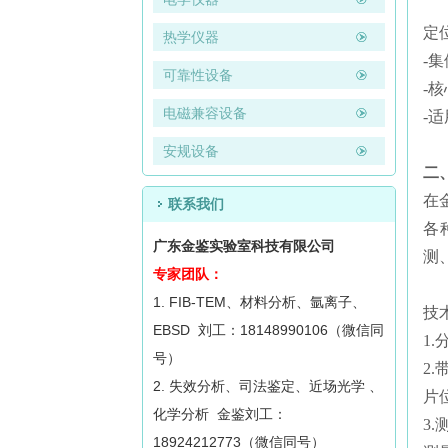
定
热学仪器
-
可靠性设备
-
电磁兼容设备
-
安规设备
二
在
联系我们
各
广东金鉴实验室科技有限公司
测
专家团队：
1. FIB-TEM、材料分析、氩离子、
技
EBSD 刘工：18148990106（微信同
1
号）
2
2. 失效分析、司法鉴定、近场光学 、
片
化学分析 金鉴刘工：
3
18924212773（微信同号）