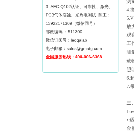
测
3. AEC-Q102认证、可靠性、激光、
4
PCB气体腐蚀、光热电测试 陈工：
5.
13922171309（微信同号）
放大
邮政编码 ：511300
观察
微信订阅号：ledqalab
工作
电子邮箱：sales@gmatg.com
测
全国服务热线：400-006-6368
载
照
6
7
三
Low
• 
金