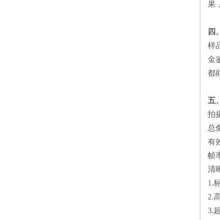
果
四
样
金
都
五
拍
总像
有效
帧率
清
1.
2.
3.