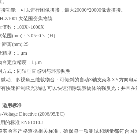
量。
.拼接功能：可以进行图像拼接，最大20000*20000像素拼接。
VH-Z100T大范围变焦物镜：
倍数：100X~1000X
范围(mm)：3.05~0.3（H）
距离(mm):25
量精度：1 μm
物台定位精度：1 μm
明方式：同轴垂直照明与环形照明
.超微动、多视角三维载物台：可倾斜的自动Z轴支架和XY方向
.带有快速抑制眩光功能, 可以快速消除观察物体的强反光；并且
、适用标准
-Voltage Directive (2006/95/EC)
适用的标准 EN61010-1
鉴实验室严格遵循相关标准，确保每一项测试和测量都符合国