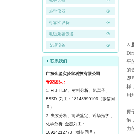
热学仪器
可靠性设备
电磁兼容设备
2.
安规设备
Di
联系我们
平的
的
广东金鉴实验室科技有限公司
即
专家团队：
样
1. FIB-TEM、材料分析、氩离子、
用
EBSD 刘工：18148990106（微信同
号）
原
2. 失效分析、司法鉴定、近场光学 、
触
化学分析 金鉴刘工：
力
18924212773（微信同号）