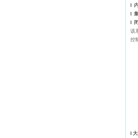
l
l
l
该
控
l