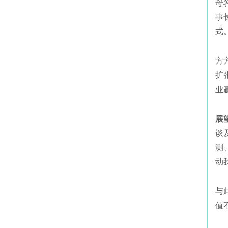
母
事
式
方
扩
业
展
谈
测
动
与
值