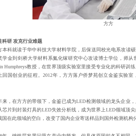
方方
注科研 攻克行业难题
方本科就读于华中科技大学材料学院，后保送同校光电系攻读硕士
奖学金到剑桥大学材料系氮化镓研究中心攻读博士学位，师从
olin Humphreys教授，在世界顶级实验室里接受专业化的科
上回国创业的征程。2012年，方方落户侨梦苑创立金鉴实验
。
2年来，在方方的带领下，金鉴已成为LED检测领域的龙头企业，
从芯片到封装灯具的LED失效分析线，成为世界上LED领域顶
我国在此领域的空白，改变了国内企业寄送样品到国外检测机构
018年，镀银层发黑问题在产业内频发，但具体原因却各不相同