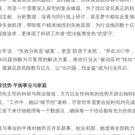
题，而是一个需要深入探究的复杂难题。为了找出背后真正的机
阅文献、分析数据，深夜与同行线上研讨，甚至梦中都在反复推
0种失效机理，帮助客户精准地找到失效原因，为行业挽回数十
极致追求，更体现了科研工作者“把冷板凳坐热”的坚守。
方常说：“失效分析是‘破案’，更是‘防患于未然’。”早在2017年
杂问题拆解为可复用的解决方案，推动行业从“被动应对”转向“
，规避品质风险数百亿元，让“出问题，找金鉴”成为行业共识。
挥优势 平衡事业与家庭
男性主导的科研与商业领域，方方以女性特有的优势开辟出独特
案。”工作中，她以“细节控”著称，尽管经常需要在短时间内完
己坐下来仔细梳理每一个数据点，确保每一个结论都有充分的依
庭与事业的平衡对她而言并非易事。创业初期，她曾将全部精力