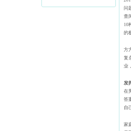
问
查
1
的
方
复
业
发
在
答
自
家