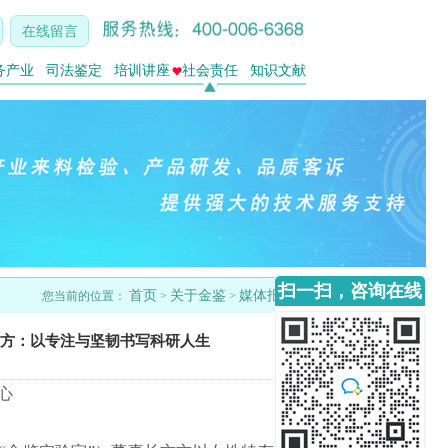
在线留言
务产业
司法鉴定
培训讲座
社会责任
知识文献
扫一扫，咨询在线
首页
关于金鉴
媒体报道
您当前的位置：
>
>
客服
方方：以专注与坚韧书写科研人生
心