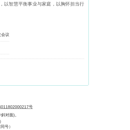
，以智慧平衡事业与家庭，以胸怀担当行
次会议
11802000217号
斜对面)。
号）
信同号）