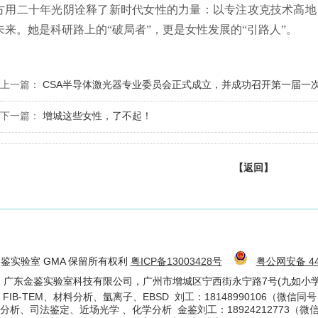
方用二十年光阴诠释了新时代女性的力量：以专注攻克技术高地
未来。她是科研路上的“破局者”，更是女性发展的“引路人”。
上一篇：
CSA半导体激光器专业委员会正式成立，并成功召开第一届一
下一篇：
增城这些女性，了不起！
【返回】
6 金鉴实验室 GMA 保留所有权利
粤ICP备13003428号
粤公网安备 440
：广东金鉴实验室科技有限公司，广州市增城区宁西街永宁路7号(九如小学
. FIB-TEM、材料分析、氩离子、EBSD 刘工：18148990106（微信同
失效分析、司法鉴定、近场光学 、化学分析 金鉴刘工：18924212773（微